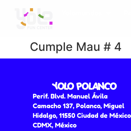
Yolomundos
P
Cumple Mau # 4
YOLO POLANCO
Perif. Blvd. Manuel Ávila
Camacho 137, Polanco, Miguel
Hidalgo, 11550 Ciudad de México
CDMX, México