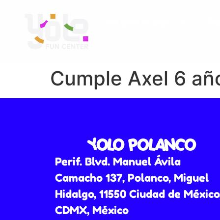
Yolomundos
P
Cumple Axel 6 añ
YOLO POLANCO
Perif. Blvd. Manuel Ávila
Camacho 137, Polanco, Miguel
Hidalgo, 11550 Ciudad de México
CDMX, México