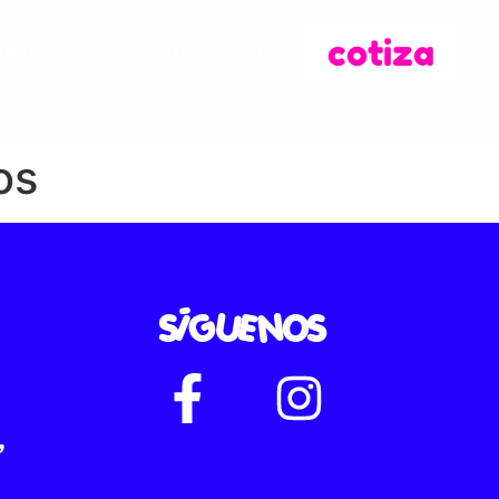
cotiza
aquetes
Calendario
os
SÍGUENOS
,