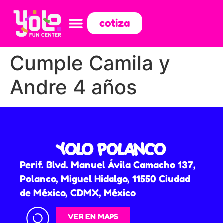
cotiza
Cumple Camila y
Andre 4 años
YOLO POLANCO
Perif. Blvd. Manuel Ávila Camacho 137,
Polanco, Miguel Hidalgo, 11550 Ciudad
de México, CDMX, México
VER EN MAPS