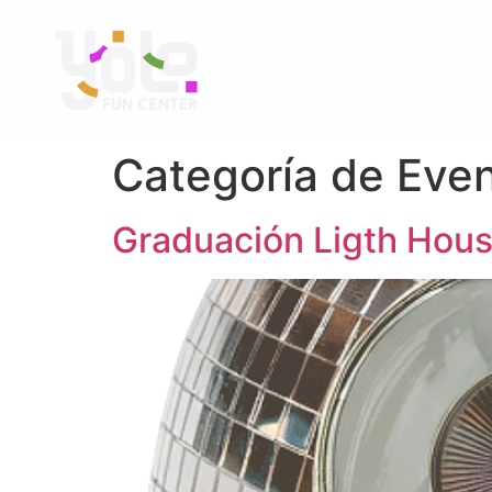
Yolomundos
P
Categoría de Eve
Graduación Ligth Hou