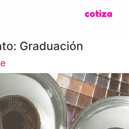
cotiza
aquetes
Calendario
nto:
Graduación
se